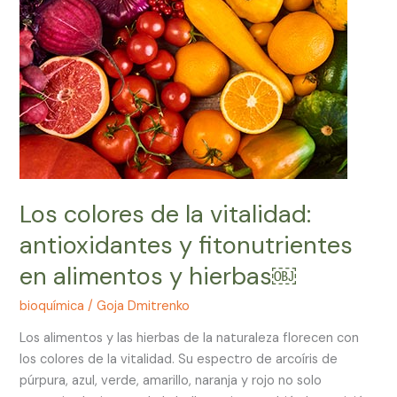
la
vitalidad:
antioxidantes
y
fitonutrientes
en
alimentos
y
hierbas
￼
Los colores de la vitalidad:
antioxidantes y fitonutrientes
en alimentos y hierbas￼
bioquímica
/
Goja Dmitrenko
Los alimentos y las hierbas de la naturaleza florecen con
los colores de la vitalidad. Su espectro de arcoíris de
púrpura, azul, verde, amarillo, naranja y rojo no solo