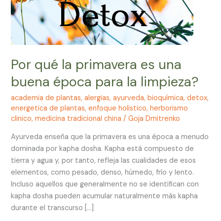
para
la
limpieza?
Por qué la primavera es una
buena época para la limpieza?
academia de plantas
,
alergias
,
ayurveda
,
bioquímica
,
detox
,
energetica de plantas
,
enfoque holistico
,
herborismo
clinico
,
medicina tradicional china
/
Goja Dmitrenko
Ayurveda enseña que la primavera es una época a menudo
dominada por kapha dosha. Kapha está compuesto de
tierra y agua y, por tanto, refleja las cualidades de esos
elementos, como pesado, denso, húmedo, frío y lento.
Incluso aquellos que generalmente no se identifican con
kapha dosha pueden acumular naturalmente más kapha
durante el transcurso […]