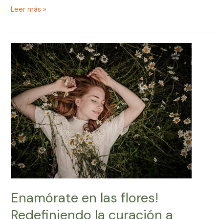
Leer más »
Enamórate
en
las
flores!
Redefiniendo
la
curación
a
través
de
la
relación.
Enamórate en las flores!
Redefiniendo la curación a