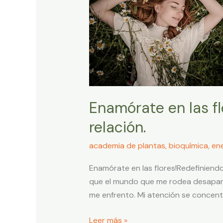
Redefiniendo
la
curación
a
través
de
la
relación.
Enamórate en las fl
relación.
academia de plantas
,
bioquímica
,
ene
Enamórate en las flores!Redefiniendo
que el mundo que me rodea desaparezc
me enfrento. Mi atención se concent
Leer más »