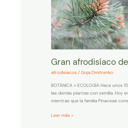
primavera:
Polen
de
Pino
Gran afrodisíaco de
afrodisiacos
/
Goja Dmitrenko
BOTÁNICA + ECOLOGÍA Hace unos 153 m
las demás plantas con semilla. Hoy 
mientras que la familia Pinaceae con
Leer más »