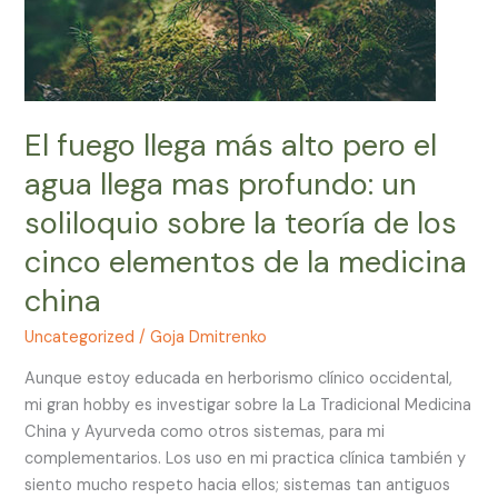
llega
mas
profundo:
un
soliloquio
El fuego llega más alto pero el
sobre
agua llega mas profundo: un
la
teoría
soliloquio sobre la teoría de los
de
cinco elementos de la medicina
los
cinco
china
elementos
Uncategorized
/
Goja Dmitrenko
de
la
Aunque estoy educada en herborismo clínico occidental,
medicina
mi gran hobby es investigar sobre la La Tradicional Medicina
china
China y Ayurveda como otros sistemas, para mi
complementarios. Los uso en mi practica clínica también y
siento mucho respeto hacia ellos; sistemas tan antiguos