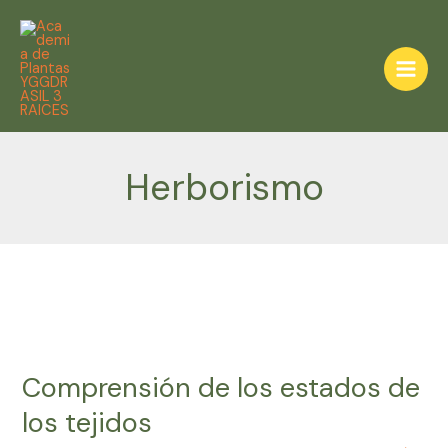
Ir
al
contenido
Herborismo
Comprensión
de
Comprensión de los estados de
los
estados
los tejidos
de