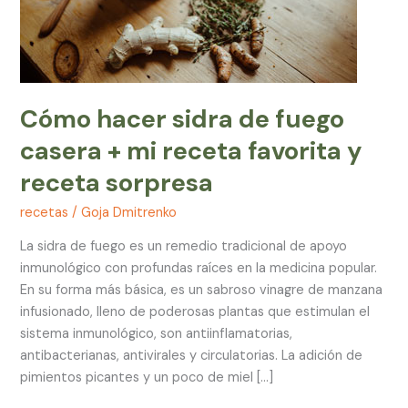
receta
favorita
y
receta
sorpresa
Cómo hacer sidra de fuego
casera + mi receta favorita y
receta sorpresa
recetas
/
Goja Dmitrenko
La sidra de fuego es un remedio tradicional de apoyo
inmunológico con profundas raíces en la medicina popular.
En su forma más básica, es un sabroso vinagre de manzana
infusionado, lleno de poderosas plantas que estimulan el
sistema inmunológico, son antiinflamatorias,
antibacterianas, antivirales y circulatorias. La adición de
pimientos picantes y un poco de miel […]